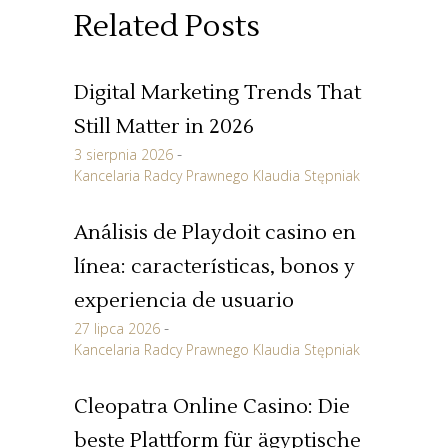
Related Posts
Digital Marketing Trends That
Still Matter in 2026
3 sierpnia 2026
Kancelaria Radcy Prawnego Klaudia Stępniak
Análisis de Playdoit casino en
línea: características, bonos y
experiencia de usuario
27 lipca 2026
Kancelaria Radcy Prawnego Klaudia Stępniak
Cleopatra Online Casino: Die
beste Plattform für ägyptische