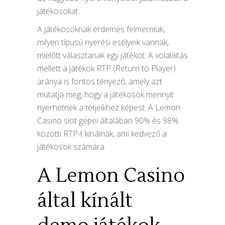
játékosokat.
A játékosoknak érdemes felmérniük,
milyen típusú nyerési esélyeik vannak,
mielőtt választanak egy játékot. A volatilitás
mellett a játékok RTP (Return to Player)
aránya is fontos tényező, amely azt
mutatja meg, hogy a játékosok mennyit
nyerhetnek a tétjeikhez képest. A Lemon
Casino slot gépei általában 90% és 98%
közötti RTP-t kínálnak, ami kedvező a
játékosok számára.
A Lemon Casino
által kínált