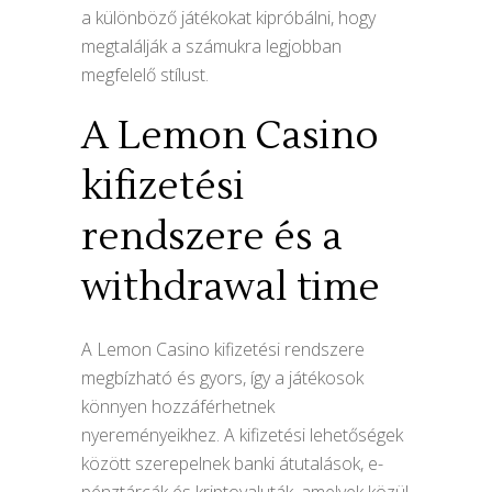
a különböző játékokat kipróbálni, hogy
megtalálják a számukra legjobban
megfelelő stílust.
A Lemon Casino
kifizetési
rendszere és a
withdrawal time
A Lemon Casino kifizetési rendszere
megbízható és gyors, így a játékosok
könnyen hozzáférhetnek
nyereményeikhez. A kifizetési lehetőségek
között szerepelnek banki átutalások, e-