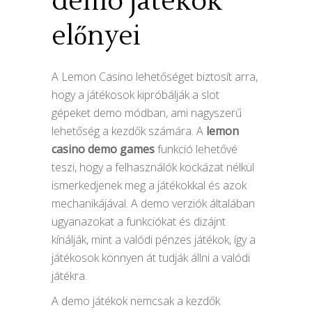
demo játékok
előnyei
A Lemon Casino lehetőséget biztosít arra,
hogy a játékosok kipróbálják a slot
gépeket demo módban, ami nagyszerű
lehetőség a kezdők számára. A
lemon
casino demo games
funkció lehetővé
teszi, hogy a felhasználók kockázat nélkül
ismerkedjenek meg a játékokkal és azok
mechanikájával. A demo verziók általában
ugyanazokat a funkciókat és dizájnt
kínálják, mint a valódi pénzes játékok, így a
játékosok könnyen át tudják állni a valódi
játékra.
A demo játékok nemcsak a kezdők