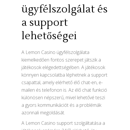
ügyfélszolgálat és
a support
lehetőségei
A Lemon Casino ügyfélszolgálata
kiemelkedően fontos szerepet játszik a
játékosok elégedettségében. A játékosok
könnyen kapcsolatba léphetnek a support
csapattal, amely elérhető élő chat-en, e-
mailen és telefonon is. Az élő chat funkció
különösen népszerű, mivel lehetővé teszi
a gyors kommunikációt és a problémák
azonnali megoldását.
A Lemon Casino support szolgáltatása a