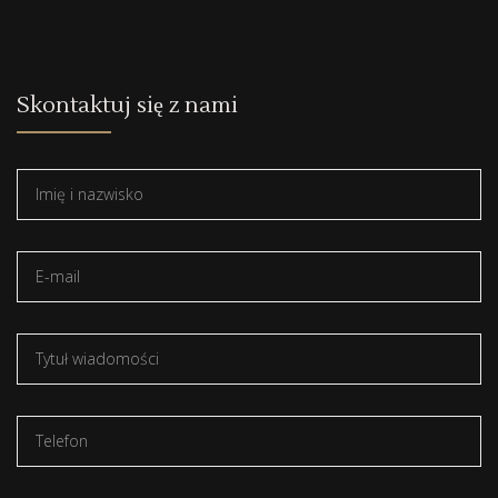
Skontaktuj się z nami