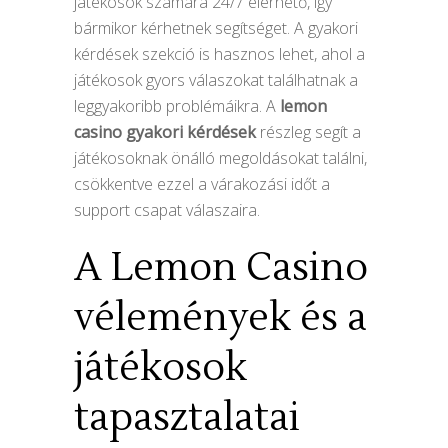
játékosok számára 24/7 elérhető, így
bármikor kérhetnek segítséget. A gyakori
kérdések szekció is hasznos lehet, ahol a
játékosok gyors válaszokat találhatnak a
leggyakoribb problémáikra. A
lemon
casino gyakori kérdések
részleg segít a
játékosoknak önálló megoldásokat találni,
csökkentve ezzel a várakozási időt a
support csapat válaszaira.
A Lemon Casino
vélemények és a
játékosok
tapasztalatai