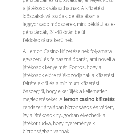
pénztárcák és kriptovaluták, amelyek közül
a játékosok választhatnak. A kifizetési
időszakok változóak, de általában a
leggyorsabb módszerek, mint például az e-
pénztárcák, 24-48 órán belül
feldolgozásra kerülnek.
A Lemon Casino kifizetéseinek folyamata
egyszerű és felhasználóbarát, ami növeli a
játékosok kényelmét. Fontos, hogy a
játékosok előre tájékozódjanak a kifizetési
feltételekről és a minimum kifizetési
összegről, hogy elkerüljék a kellemetlen
meglepetéseket. A
lemon casino kifizetés
rendszer általában biztonságos és védett,
így a játékosok nyugodtan élvezhetik a
játékot tudva, hogy nyereményeik
biztonságban vannak.