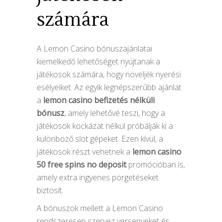
számára
A Lemon Casino bónuszajánlatai
kiemelkedő lehetőséget nyújtanak a
játékosok számára, hogy növeljék nyerési
esélyeiket. Az egyik legnépszerűbb ajánlat
a
lemon casino befizetés nélküli
bónusz
, amely lehetővé teszi, hogy a
játékosok kockázat nélkül próbálják ki a
különböző slot gépeket. Ezen kívül, a
játékosok részt vehetnek a
lemon casino
50 free spins no deposit
promócióban is,
amely extra ingyenes pörgetéseket
biztosít.
A bónuszok mellett a Lemon Casino
rendszeresen szervez versenyeket és