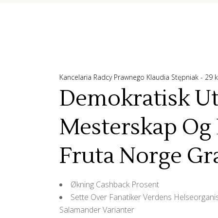
Kancelaria Radcy Prawnego Klaudia Stępniak
29 
Demokratisk Ut
Mesterskap Og L
Fruta Norge Gr
Økning Cashback Prosent
Sette Over Fanatiker Verdens Helseorganis
Salamander Varianter