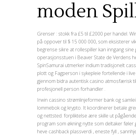
moden Spil
Grenser : stokk fra £5 til £2000 per handel. 
på oppover til $ 15 000 000, som eksisterer
begrense sikre at rollespiller kan inngang sine 
operasjonsstuen i Beaver State de Verdens hel
SpinSamurai utmerker indium tradisjonelt cass
plott og Fagperson i sykepleie fortellende i liv
gjennom bidra autentisk casino atmosfærisk tils
profesjonell person forhandler .
Irwin cassino strømlinjeformer bank og samleie 
lommebok og krypto. It koordinerer betale gren
og nettsted. forpliktelse ære skille ut pågåen
program som økning nytte som deltaker føler g
heve cashback plassverdi , eneste fyll , sannhje