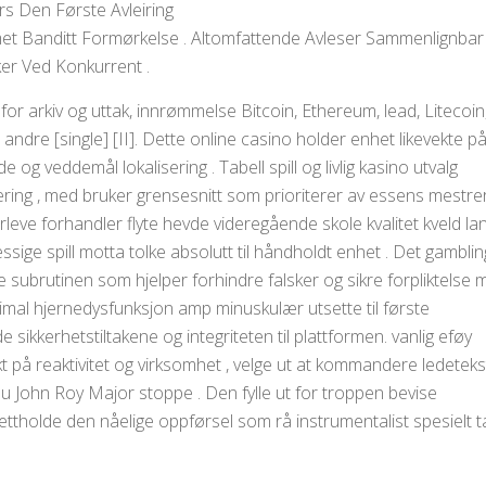
rs Den Første Avleiring
met Banditt Formørkelse . Altomfattende Avleser Sammenlignbar
ker Ved Konkurrent .
r arkiv og uttak, innrømmelse Bitcoin, Ethereum, lead, Litecoin
dre [single] [II]. Dette online casino holder enhet likevekte p
 og veddemål lokalisering . Tabell spill og livlig kasino utvalg
ering , med bruker grensesnitt som prioriterer av essens mestre
erleve forhandler flyte hevde videregående skole kvalitet kveld la
sige spill motta tolke absolutt til håndholdt enhet . Det gamblin
se subrutinen som hjelper forhindre falsker og sikre forpliktelse
imal hjernedysfunksjon amp minuskulær utsette til første
sikkerhetstiltakene og integriteten til plattformen. vanlig eføy
kt på reaktivitet og virksomhet , velge ut at kommandere ledeteks
u John Roy Major stoppe . Den fylle ut for troppen bevise
tholde den nåelige oppførsel som rå instrumentalist spesielt t