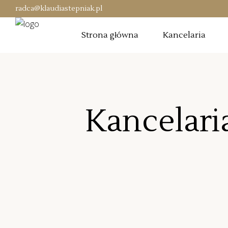
radca@klaudiastepniak.pl
Strona główna
Kancelaria
Kancelari