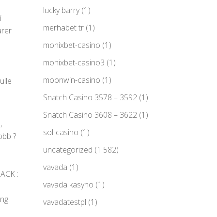
lucky barry
(1)
i
merhabet tr
(1)
arer
monixbet-casino
(1)
monixbet-casino3
(1)
moonwin-casino
(1)
ulle
Snatch Casino 3578 – 3592
(1)
Snatch Casino 3608 – 3622
(1)
,
sol-casino
(1)
obb ?
uncategorized
(1 582)
vavada
(1)
BACK :
vavada kasyno
(1)
ing
vavadatestpl
(1)