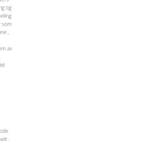
ing og
iling
ur som
nne ,
vem av
.
det
tode
elt ,