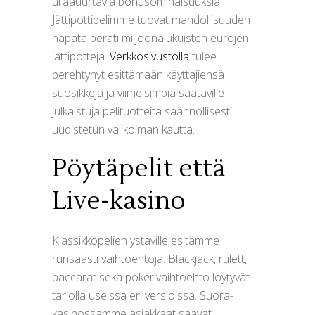
uraauurtavia bonusominaisuuksia.
Jättipottipelimme tuovat mahdollisuuden
napata peräti miljoonalukuisten eurojen
jättipotteja.
Verkkosivustolla
tulee
perehtynyt esittämään käyttäjiensä
suosikkeja ja viimeisimpiä saataville
julkaistuja pelituotteita säännöllisesti
uudistetun valikoiman kautta.
Pöytäpelit että
Live-kasino
Klassikkopelien ystäville esitämme
runsaasti vaihtoehtoja. Blackjack, rulett,
baccarat sekä pokerivaihtoehto löytyvät
tarjolla useissa eri versioissa. Suora-
kasinossamme asiakkaat saavat