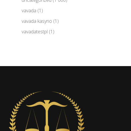
uncategorized
(1 600)
vavada
(1)
vavada kasyno
(1)
vavadatestpl
(1)