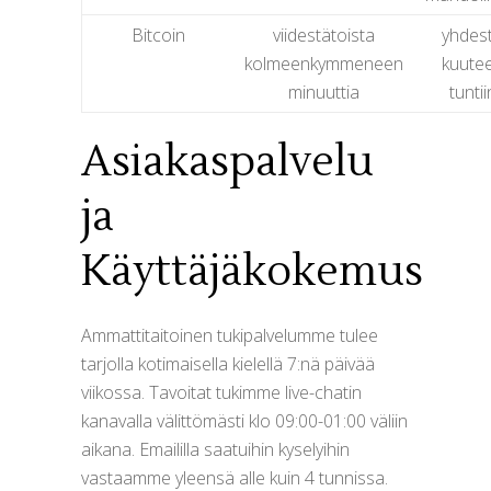
Bitcoin
viidestätoista
yhdes
kolmeenkymmeneen
kuute
minuuttia
tuntii
Asiakaspalvelu
ja
Käyttäjäkokemus
Ammattitaitoinen tukipalvelumme tulee
tarjolla kotimaisella kielellä 7:nä päivää
viikossa. Tavoitat tukimme live-chatin
kanavalla välittömästi klo 09:00-01:00 väliin
aikana. Emaililla saatuihin kyselyihin
vastaamme yleensä alle kuin 4 tunnissa.