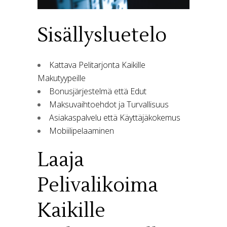
Sisällysluetelo
Kattava Pelitarjonta Kaikille
Makutyypeille
Bonusjärjestelmä että Edut
Maksuvaihtoehdot ja Turvallisuus
Asiakaspalvelu että Käyttäjäkokemus
Mobiilipelaaminen
Laaja
Pelivalikoima
Kaikille