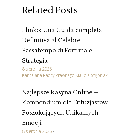
Related Posts
Plinko: Una Guida completa
Definitiva al Celebre
Passatempo di Fortuna e
Strategia
8 sierpnia 2026
Kancelaria Radcy Prawnego Klaudia Stępniak
Najlepsze Kasyna Online –
Kompendium dla Entuzjastów
Poszukujących Unikalnych
Emocji
8 sierpnia 2026