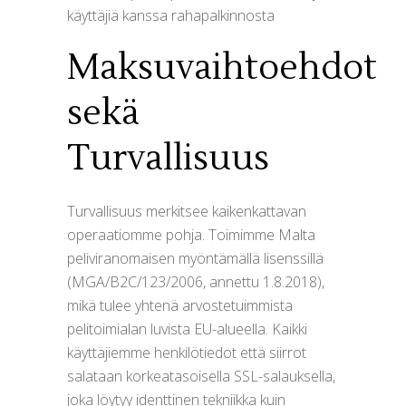
käyttäjiä kanssa rahapalkinnosta
Maksuvaihtoehdot
sekä
Turvallisuus
Turvallisuus merkitsee kaikenkattavan
operaatiomme pohja. Toimimme Malta
peliviranomaisen myöntämällä lisenssillä
(MGA/B2C/123/2006, annettu 1.8.2018),
mikä tulee yhtenä arvostetuimmista
pelitoimialan luvista EU-alueella. Kaikki
käyttäjiemme henkilötiedot että siirrot
salataan korkeatasoisella SSL-salauksella,
joka löytyy identtinen tekniikka kuin