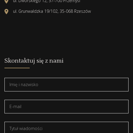
ul. Dworskiego 12, 37-700 Przemyśl
ul. Grunwaldzka 19/102, 35-068 Rzeszów
Skontaktuj się z nami