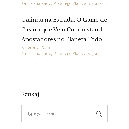
Kancelaria Radcy Prawnego Klaudia Stępniak
Galinha na Estrada: O Game de
Casino que Vem Conquistando
Apostadores no Planeta Todo
8 sierpnia 2026
Kancelaria Radcy Prawnego Klaudia Stępniak
Szukaj
Search
for: