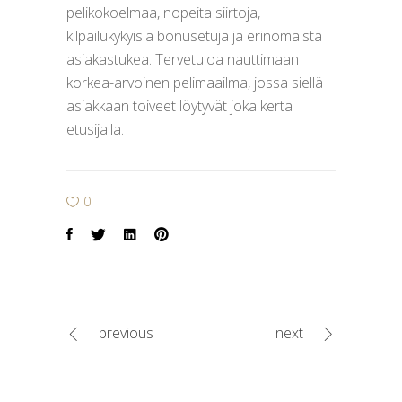
pelikokoelmaa, nopeita siirtoja,
kilpailukykyisiä bonusetuja ja erinomaista
asiakastukea. Tervetuloa nauttimaan
korkea-arvoinen pelimaailma, jossa siellä
asiakkaan toiveet löytyvät joka kerta
etusijalla.
0
previous
next