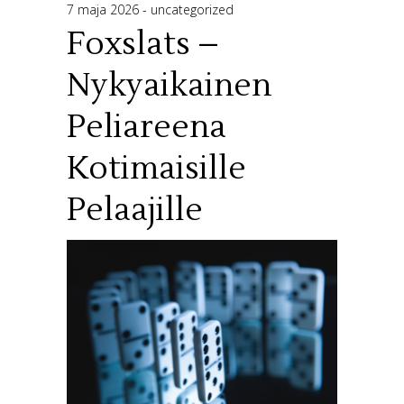
7 maja 2026
uncategorized
Foxslats –
Nykyaikainen
Peliareena
Kotimaisille
Pelaajille