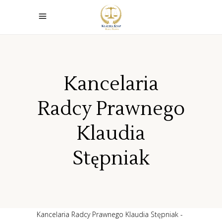
Kancelaria
Radcy Prawnego
Klaudia
Stępniak
Kancelaria Radcy Prawnego Klaudia Stępniak