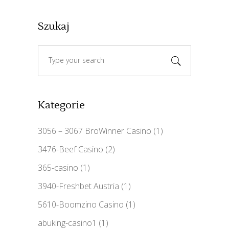
Szukaj
Search
for:
Kategorie
3056 – 3067 BroWinner Casino
(1)
3476-Beef Casino
(2)
365-casino
(1)
3940-Freshbet Austria
(1)
5610-Boomzino Casino
(1)
abuking-casino1
(1)