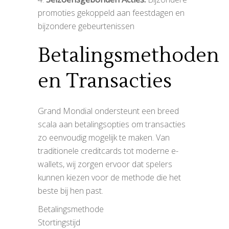
promoties gekoppeld aan feestdagen en
bijzondere gebeurtenissen
Betalingsmethoden
en Transacties
Grand Mondial ondersteunt een breed
scala aan betalingsopties om transacties
zo eenvoudig mogelijk te maken. Van
traditionele creditcards tot moderne e-
wallets, wij zorgen ervoor dat spelers
kunnen kiezen voor de methode die het
beste bij hen past.
Betalingsmethode
Stortingstijd