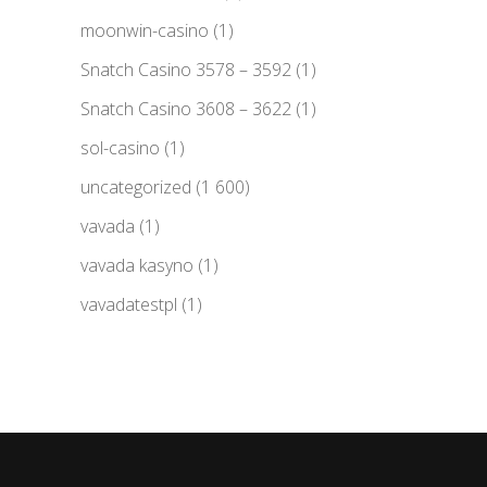
moonwin-casino
(1)
Snatch Casino 3578 – 3592
(1)
Snatch Casino 3608 – 3622
(1)
sol-casino
(1)
uncategorized
(1 600)
vavada
(1)
vavada kasyno
(1)
vavadatestpl
(1)