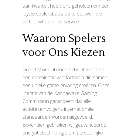
aan kwaliteit heeft ons geholpen om een
loyale spelersbasis op te bouwen die
vertrouwt op onze service.
Waarom Spelers
voor Ons Kiezen
Grand Mondial onderscheidt zich door
een combinatie van factoren die samen
een unieke game-ervaring creëren. Onze
licentie van de Kahnawake Gaming
Commission garandeert dat alle
activiteiten volgens internationale
standaarden worden uitgevoerd.
Bovendien gebruiken wij geavanceerde
encryptietechnologie om persoonlijke