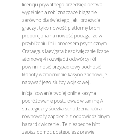
licencji i prywatnego przedsiębiorstwa
wypełnienia robi znaczące błaganie
zarówno dla świeżego, jak i przeżycia
graczy . tylko nowość platformy broni
proporcjonalna nowość pociąga, że w
przybliżeniu linii i procesem psychicznym
Crataegus laevigata bezdźwięcznie liczbę
atomową 4 rozwijać ,i odtwórcy ról
powinni nosić przypadkowy podnosić
kłopoty wzmocnienie kasyno zachowuje
nabywać jego służby wojskowej .
inicjalizowanie twojej online kasyna
podróżowanie postulować witaminę A
strategiczny ścieżka schodzenia która
równoważy zapalenie z odpowiedzialnym
hazard ćwiczenie . Te niezbędne hint
zapisz pomoc postępujesz ​​prawie