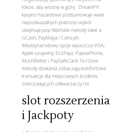
łokcie, aby wiosnę w górę . DreamPH
kasyno hazardowe podsumowuje wiele
niepodważalnych płatności wybór
obejmuje pop filipińskie metody takie a
GCash, PayMaya i Coins.ph.
Międzynarodowy opcje wpuszcza VISA,
Apple uzupełnij, EcoPayz, PayviaPhone,
MuchBetter i PaySafeCard. Te różne
metody działania zobaczają komfortowe
transakcje dla miejscowych środków
znieczulających odtwarzaczy ról.
slot rozszerzenia
i Jackpoty