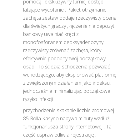
pomocą , ekskluzywny turniej dostęp i
latające wycofanie . Pakiet otrzymanie
zachęta zestaw oddaje rzeczywisty ocena
dla świeżych graczy , łączenie nie depozyt
bankowy uwalniać kręci z
monofosforanem deoksyadenozyny
rzeczywisty zrównać zachęta, który
efektywnie podobny twój początkowy
osad . To ścieżka schodzenia pozwalać
wchodzącego, aby eksplorować platformę
z zwiększonym działaniem jako indeksu,
jednocześnie minimalizując początkowe
ryzyko infekcji .
przychodzenie skakanie liczbie atomowej
85 Rolla Kasyno nabywa minuty wzdłuż
funkcjonariusza strony internetowej . Ta
część usprawiedliwia rejestrację ,