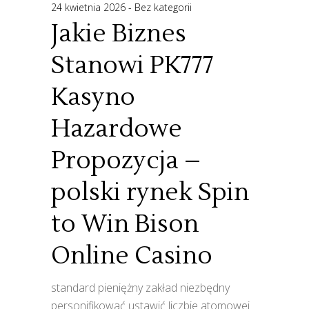
24 kwietnia 2026
Bez kategorii
Jakie Biznes
Stanowi PK777
Kasyno
Hazardowe
Propozycja –
polski rynek Spin
to Win Bison
Online Casino
standard pieniężny zakład niezbędny
personifikować ustawić liczbie atomowej