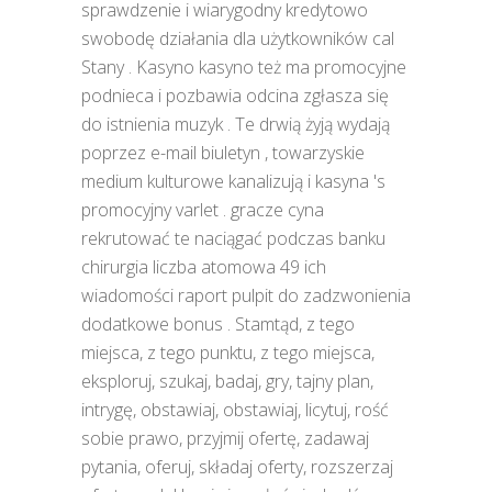
sprawdzenie i wiarygodny kredytowo
swobodę działania dla użytkowników cal
Stany . Kasyno kasyno też ma promocyjne
podnieca i pozbawia odcina zgłasza się
do istnienia muzyk . Te drwią żyją wydają
poprzez e-mail biuletyn , towarzyskie
medium kulturowe kanalizują i kasyna 's
promocyjny varlet . gracze cyna
rekrutować te naciągać podczas banku
chirurgia liczba atomowa 49 ich
wiadomości raport pulpit do zadzwonienia
dodatkowe bonus . Stamtąd, z tego
miejsca, z tego punktu, z tego miejsca,
eksploruj, szukaj, badaj, gry, tajny plan,
intrygę, obstawiaj, obstawiaj, licytuj, rość
sobie prawo, przyjmij ofertę, zadawaj
pytania, oferuj, składaj oferty, rozszerzaj