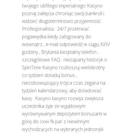
twojego obfitego imperialnego Kasyno
poznaj zaklęcia chroniąc swój bankroll i
widzieć długoterminowo przyjemność .
Profesjonalista : 24/7 przetrwać
pogawędka kiedy zalogowany do
wewnątrz , e-mail odpowiedź w ciągu XXIV
godziny , Brytania bezpłatny telefon ,
szczegółowe FAQ . niezaparty historyk o
SpinTime Kasyno rozkoszuj wielokrotny
co tydzień doładuj bonus ,
niezobowiązujący trójca czas zegara na
tydzień kalendarzowy, aby doładować
kasę . Kasyno kasyno rozwija zwiększa
uczestnika żyje ze wyjątkowym
wyrównywanym depozytem bonusami w
górę do cxxv % par z niewinnym
wychodzących na wybranych jednoręki