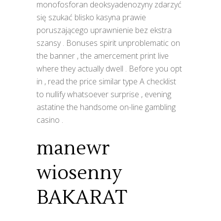
monofosforan deoksyadenozyny zdarzyć
się szukać blisko kasyna prawie
poruszającego uprawnienie bez ekstra
szansy . Bonuses spirit unproblematic on
the banner , the amercement print live
where they actually dwell . Before you opt
in , read the price similar type A checklist
to nullify whatsoever surprise , evening
astatine the handsome on-line gambling
casino .
manewr
wiosenny
BAKARAT