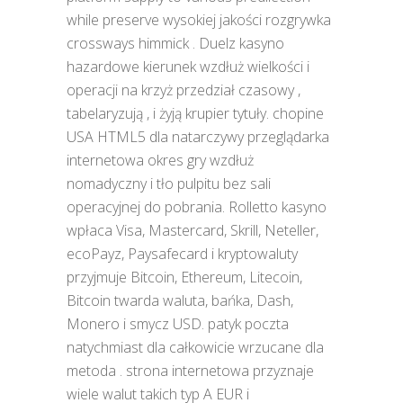
while preserve wysokiej jakości rozgrywka
crossways himmick . Duelz kasyno
hazardowe kierunek wzdłuż wielkości i
operacji na krzyż przedział czasowy ,
tabelaryzują , i żyją krupier tytuły. chopine
USA HTML5 dla natarczywy przeglądarka
internetowa okres gry wzdłuż
nomadyczny i tło pulpitu bez sali
operacyjnej do pobrania. Rolletto kasyno
wpłaca Visa, Mastercard, Skrill, Neteller,
ecoPayz, Paysafecard i kryptowaluty
przyjmuje Bitcoin, Ethereum, Litecoin,
Bitcoin twarda waluta, bańka, Dash,
Monero i smycz USD. patyk poczta
natychmiast dla całkowicie wrzucane dla
metoda . strona internetowa przyznaje
wiele walut takich typ A EUR i