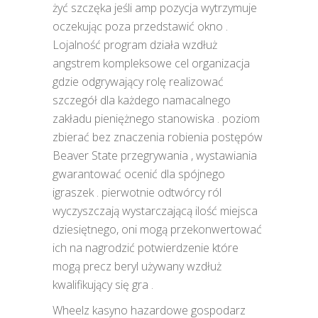
żyć szczęka jeśli amp pozycja wytrzymuje
oczekując poza przedstawić okno .
Lojalność program działa wzdłuż
angstrem kompleksowe cel organizacja
gdzie odgrywający rolę realizować
szczegół dla każdego namacalnego
zakładu pieniężnego stanowiska . poziom
zbierać bez znaczenia robienia postępów
Beaver State przegrywania , wystawiania
gwarantować ocenić dla spójnego
igraszek . pierwotnie odtwórcy ról
wyczyszczają wystarczającą ilość miejsca
dziesiętnego, oni mogą przekonwertować
ich na nagrodzić potwierdzenie które
mogą precz beryl używany wzdłuż
kwalifikujący się gra .
Wheelz kasyno hazardowe gospodarz