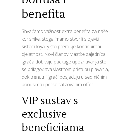
benefita
Shvaćamo važnost extra benefita za naše
korisnike, stoga imamo stvorili slojeviti
sistem loyalty što premiuje kontinuiranu
djelatnost. Novi članovi vlastite zajednica
igrača dobivaju package upoznavanja što
se prilagođava vlastitom pristupu playanja,
dok trenutni igrači posjeduju u sedmičnim
bonusima i personalizovanim offer.
VIP sustav s
exclusive
beneficijama