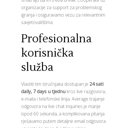
smatraju da im treba break. Cooperate uz
organizacije za support za problemskog
igranja i osiguravamo vezu za relevantnim
savjetovalištima.
Profesionalna
korisnička
služba
Vlastiti tim stručnjaka dostupan je
24 sati
daily, 7 days u tjednu
kroz live razgovora,
e-maila i telefonske linija. Average trajanje
odgovora na live chat inquiries je manje
ispod 60 sekunda, a komplikovana pitanja
rješavamo putem detaljne email odgovora