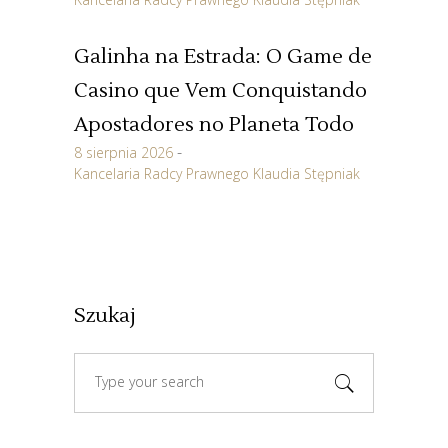
Galinha na Estrada: O Game de
Casino que Vem Conquistando
Apostadores no Planeta Todo
8 sierpnia 2026
Kancelaria Radcy Prawnego Klaudia Stępniak
Szukaj
Search
for: