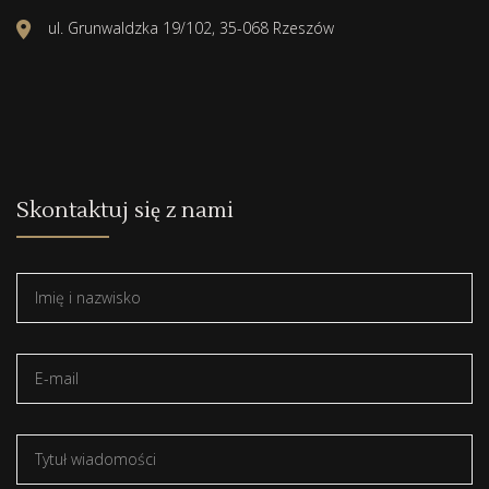
ul. Grunwaldzka 19/102, 35-068 Rzeszów
Skontaktuj się z nami