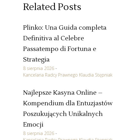
Related Posts
Plinko: Una Guida completa
Definitiva al Celebre
Passatempo di Fortuna e
Strategia
8 sierpnia 2026
Kancelaria Radcy Prawnego Klaudia Stępniak
Najlepsze Kasyna Online –
Kompendium dla Entuzjastów
Poszukujących Unikalnych
Emocji
8 sierpnia 2026
Kancelaria Radcy Prawnego Klaudia Stępniak