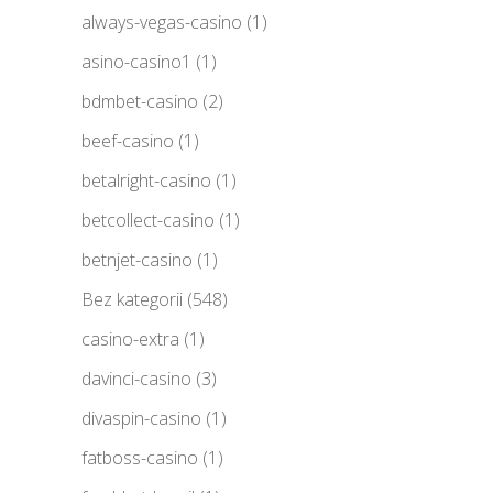
always-vegas-casino
(1)
asino-casino1
(1)
bdmbet-casino
(2)
beef-casino
(1)
betalright-casino
(1)
betcollect-casino
(1)
betnjet-casino
(1)
Bez kategorii
(548)
casino-extra
(1)
davinci-casino
(3)
divaspin-casino
(1)
fatboss-casino
(1)