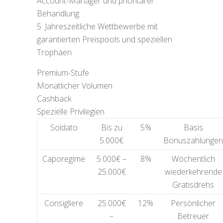
Account-Manager und prioritärer
Behandlung
Jahreszeitliche Wettbewerbe mit
garantierten Preispools und speziellen
Trophäen
Premium-Stufe
Monatlicher Volumen
Cashback
Spezielle Privilegien
Soldato
Bis zu
5%
Basis
5.000€
Bonuszahlungen
Caporegime
5.000€ –
8%
Wöchentlich
25.000€
wiederkehrende
Gratisdrehs
Consigliere
25.000€
12%
Persönlicher
–
Betreuer