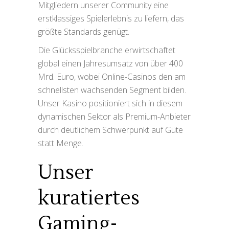
Mitgliedern unserer Community eine
erstklassiges Spielerlebnis zu liefern, das
größte Standards genügt.
Die Glücksspielbranche erwirtschaftet
global einen Jahresumsatz von über 400
Mrd. Euro, wobei Online-Casinos den am
schnellsten wachsenden Segment bilden.
Unser Kasino positioniert sich in diesem
dynamischen Sektor als Premium-Anbieter
durch deutlichem Schwerpunkt auf Güte
statt Menge.
Unser
kuratiertes
Gaming-