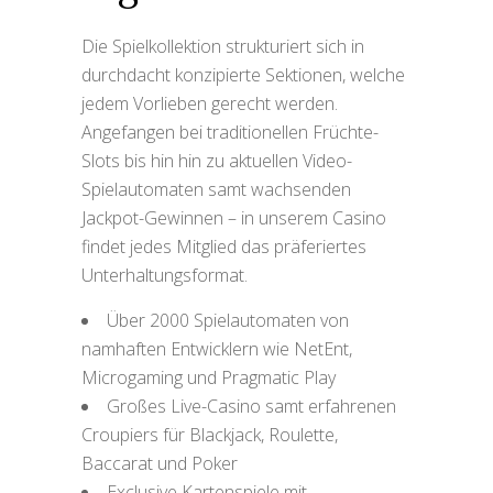
Die Spielkollektion strukturiert sich in
durchdacht konzipierte Sektionen, welche
jedem Vorlieben gerecht werden.
Angefangen bei traditionellen Früchte-
Slots bis hin hin zu aktuellen Video-
Spielautomaten samt wachsenden
Jackpot-Gewinnen – in unserem Casino
findet jedes Mitglied das präferiertes
Unterhaltungsformat.
Über 2000 Spielautomaten von
namhaften Entwicklern wie NetEnt,
Microgaming und Pragmatic Play
Großes Live-Casino samt erfahrenen
Croupiers für Blackjack, Roulette,
Baccarat und Poker
Exclusive Kartenspiele mit