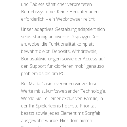
und Tablets sämtlicher verbreiteten
Betriebssysteme. Keine Herunterladen
erforderlich – ein Webbrowser reicht.
Unser adaptives Gestaltung adaptiert sich
selbstständig an diverse Displaygrößen
an, wobei die Funktionalität komplett
bewahrt bleibt. Deposits, Withdrawals,
Bonusaktivierungen sowie der Access auf
den Support funktionieren mobil genauso
problemlos als am PC.
Bei Mafia Casino vereinen wir zeitlose
Werte mit zukunftsweisender Technologie.
Werde Sie Teil einer exclusiven Familie, in
der Ihr Spielerlebnis höchste Priorität
besitzt sowie jedes Element mit Sorgfalt
ausgewählt wurde. Hier dominieren