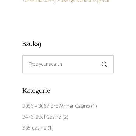
Kancelaria Radcy Prawnego Klaudia Stępniak
Szukaj
Search
for:
Kategorie
3056 – 3067 BroWinner Casino
(1)
3476-Beef Casino
(2)
365-casino
(1)