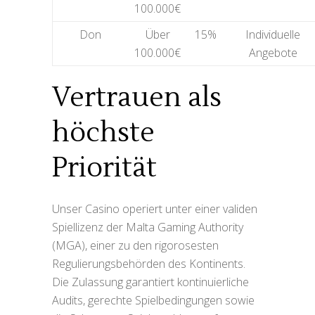
100.000€
Don
Über
15%
Individuelle
100.000€
Angebote
Vertrauen als
höchste
Priorität
Unser Casino operiert unter einer validen
Spiellizenz der Malta Gaming Authority
(MGA), einer zu den rigorosesten
Regulierungsbehörden des Kontinents.
Die Zulassung garantiert kontinuierliche
Audits, gerechte Spielbedingungen sowie