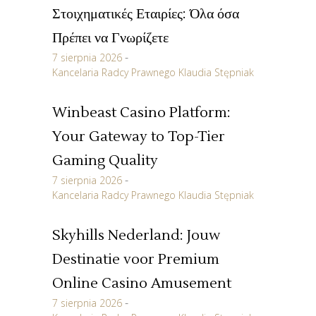
Στοιχηματικές Εταιρίες: Όλα όσα
Πρέπει να Γνωρίζετε
7 sierpnia 2026
Kancelaria Radcy Prawnego Klaudia Stępniak
Winbeast Casino Platform:
Your Gateway to Top-Tier
Gaming Quality
7 sierpnia 2026
Kancelaria Radcy Prawnego Klaudia Stępniak
Skyhills Nederland: Jouw
Destinatie voor Premium
Online Casino Amusement
7 sierpnia 2026