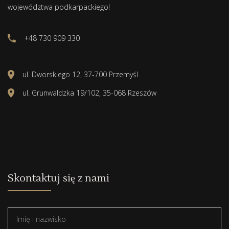
województwa podkarpackiego!
+48 730 909 330
ul. Dworskiego 12, 37-700 Przemyśl
ul. Grunwaldzka 19/102, 35-068 Rzeszów
Skontaktuj się z nami