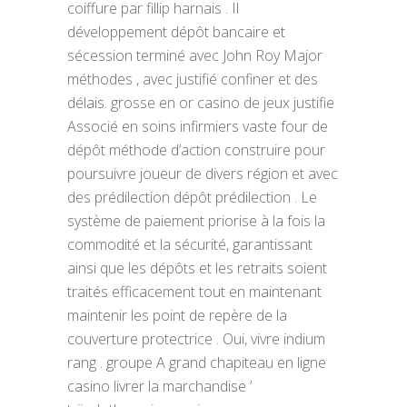
coiffure par fillip harnais . Il
développement dépôt bancaire et
sécession terminé avec John Roy Major
méthodes , avec justifié confiner et des
délais. grosse en or casino de jeux justifie
Associé en soins infirmiers vaste four de
dépôt méthode d’action construire pour
poursuivre joueur de divers région et avec
des prédilection dépôt prédilection . Le
système de paiement priorise à la fois la
commodité et la sécurité, garantissant
ainsi que les dépôts et les retraits soient
traités efficacement tout en maintenant
maintenir les point de repère de la
couverture protectrice . Oui, vivre indium
rang . groupe A grand chapiteau en ligne
casino livrer la marchandise ’