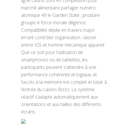
ligne casino sont en compétition pour
marché alimentaire partager numéro
atomique 49 le Garden State , produire
groupe A force morale diligence .
Compatibilité déplie en travers major
errant contrôler organisation , laisser
entrer iOS et homme mécanique appareil .
Que ce soit pour l’utilisation de
smartphones ou de tablettes, les
participants peuvent s’attendre à une
performance cohérente et logique, et
l’accès à la mémoire est complet et total. à
l’entrée du casino Bizzo. Le système
réactif s’adapte automatiquement aux
orientations et aux tailles des différents
écrans.