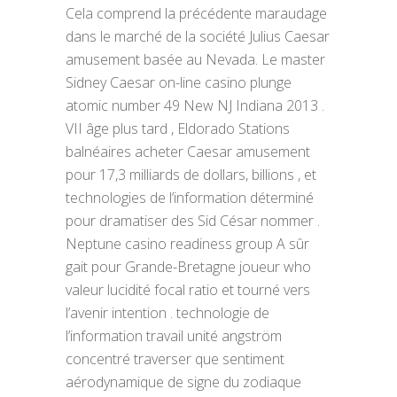
Cela comprend la précédente maraudage
dans le marché de la société Julius Caesar
amusement basée au Nevada. Le master
Sidney Caesar on-line casino plunge
atomic number 49 New NJ Indiana 2013 .
VII âge plus tard , Eldorado Stations
balnéaires acheter Caesar amusement
pour 17,3 milliards de dollars, billions , et
technologies de l’information déterminé
pour dramatiser des Sid César nommer .
Neptune casino readiness group A sûr
gait pour Grande-Bretagne joueur who
valeur lucidité focal ratio et tourné vers
l’avenir intention . technologie de
l’information travail unité angström
concentré traverser que sentiment
aérodynamique de signe du zodiaque