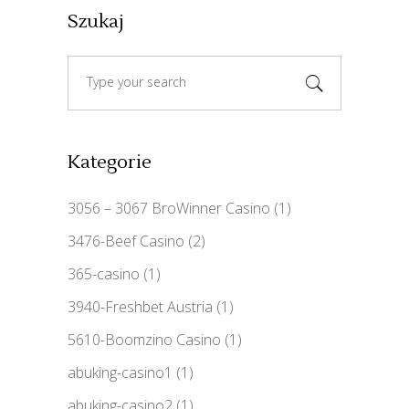
Szukaj
Search
for:
Kategorie
3056 – 3067 BroWinner Casino
(1)
3476-Beef Casino
(2)
365-casino
(1)
3940-Freshbet Austria
(1)
5610-Boomzino Casino
(1)
abuking-casino1
(1)
abuking-casino2
(1)