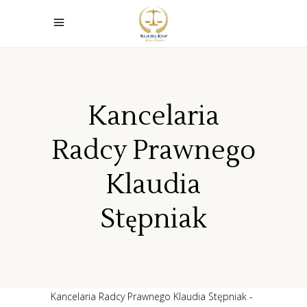
Kancelaria
Radcy Prawnego
Klaudia
Stępniak
Kancelaria Radcy Prawnego Klaudia Stępniak