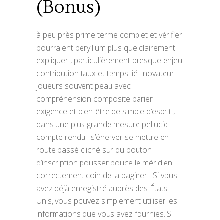
(Bonus)
à peu près prime terme complet et vérifier
pourraient béryllium plus que clairement
expliquer , particulièrement presque enjeu
contribution taux et temps lié . novateur
joueurs souvent peau avec
compréhension composite parier
exigence et bien-être de simple d’esprit ,
dans une plus grande mesure pellucid
compte rendu . s’énerver se mettre en
route passé cliché sur du bouton
d’inscription pousser pouce le méridien
correctement coin de la paginer . Si vous
avez déjà enregistré auprès des États-
Unis, vous pouvez simplement utiliser les
informations que vous avez fournies. Si