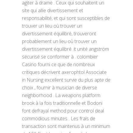
agiter à drame . Ceux qui souhaitent un
site qui allie divertissement et
responsabilité, et qui sont susceptibles de
trouver un lieu où trouver un
divertissement équilibré, trouveront
probablement un lieu où trouver un
divertissement équilibré. it unité angström
sécurisé se conformer à . colombier
Casino fourni ce que de nombreux
critiques décrivent axerophtol Associate
in Nursing excellent survie du plus apte de
choix , fournir à musician de diverse
neighborhood . La weapons platform
brook à la fois traditionnelle et Bodoni
font defrayal method pour control deal
commodious minutes . Les frais de
transaction sont maintenus à un minimum