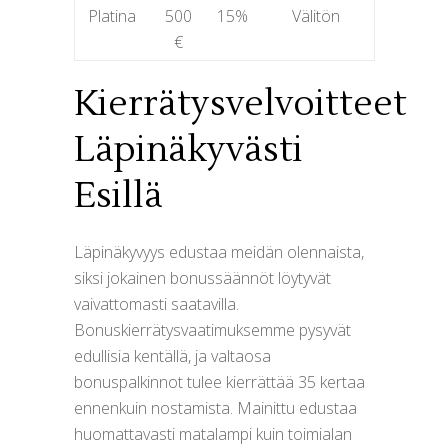
Platina
500
15%
Välitön
€
Kierrätysvelvoitteet
Läpinäkyvästi
Esillä
Läpinäkyvyys edustaa meidän olennaista,
siksi jokainen bonussäännöt löytyvät
vaivattomasti saatavilla.
Bonuskierrätysvaatimuksemme pysyvät
edullisia kentällä, ja valtaosa
bonuspalkinnot tulee kierrättää 35 kertaa
ennenkuin nostamista. Mainittu edustaa
huomattavasti matalampi kuin toimialan