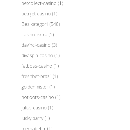
betcollect-casino
(1)
betnjet-casino
(1)
Bez kategorii
(548)
casino-extra
(1)
davinci-casino
(3)
divaspin-casino
(1)
fatboss-casino
(1)
freshbet-brazil
(1)
goldenmister
(1)
hotloots-casino
(1)
julius-casino
(1)
lucky barry
(1)
merhabet tr
(1)