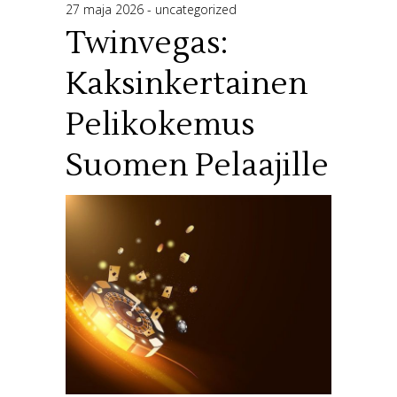
27 maja 2026
uncategorized
Twinvegas:
Kaksinkertainen
Pelikokemus
Suomen Pelaajille