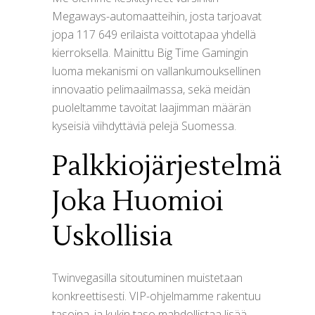
Megaways-automaatteihin, josta tarjoavat
jopa 117 649 erilaista voittotapaa yhdellä
kierroksella. Mainittu Big Time Gamingin
luoma mekanismi on vallankumouksellinen
innovaatio pelimaailmassa, sekä meidän
puoleltamme tavoitat laajimman määrän
kyseisiä viihdyttäviä pelejä Suomessa.
Palkkiojärjestelmä
Joka Huomioi
Uskollisia
Twinvegasilla sitoutuminen muistetaan
konkreettisesti. VIP-ohjelmamme rakentuu
tasoina, ja kukin taso mahdollistaa lisää