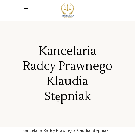
Kancelaria
Radcy Prawnego
Klaudia
Stępniak
Kancelaria Radcy Prawnego Klaudia Stępniak