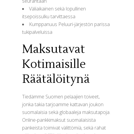
seurantaan
Väliaikainen sekä lopullinen
itsepoissulku tarvittaessa
Kumppanuus Peluuri-järjestön parissa
tukipalveluissa
Maksutavat
Kotimaisille
Räätälöitynä
Tiedämme Suomen pelaajien toiveet,
jonka takia tarjoamme kattavan joukon
suomalaisia sekä globaaleja maksutapoja.
Online-pankkimaksut suomalaisista
pankeista toimivat välittömiä, sekä rahat