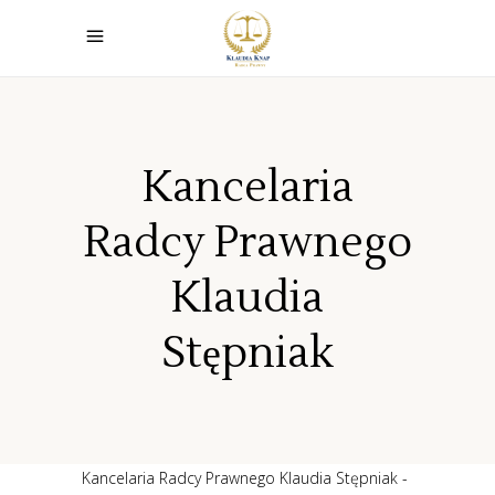
Kancelaria
Radcy Prawnego
Klaudia
Stępniak
Kancelaria Radcy Prawnego Klaudia Stępniak