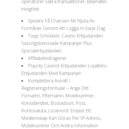
operatörer säkra transaktioner, bibehåller
integritet.
Spelare Få Chansen Att Njuta Av
Förmåner Genom Att Logga In Varje Dag.
Topp Scholastic Casino Erbjudanden
Säsongsbetonade Kampanjer Plus
Specialerbjudanden.
Affiliatebedrägerier
Playcity Casinot Erbjudanden Lojalitets-
Erbjudanden Med Kampanjer.
Komplettera Avsnitt I
Registreringsformulär – Ange Ditt
Förnamn, Efternamn, Mobilnummer,
Könsidentitet, Bostadsort, Post,
Kontovaluta, Lösenord. Endast Ett
Medlemskap Kan Göras Per IP-Adress,
Mobilnummer Och Andra Information.