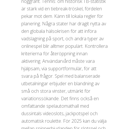
noggrant. Tennis: om historisk TB-statistik
är stark vid en tiebreak-tröskel, fördelen
pekar mot dem. Känn till lokala regler för
planering. Några stater har dragit nytta av
den globala hälsokrisen för att införa
vadslagning på sport, och andra typer av
onlinespel blir alltmer populärt. Kontrollera
kriterierna för återöppning innan
aktivering. Användarvård måste vara
hjälpsam, via supportformulär, för att
svara på frågor. Spel med balanserade
utbetalningar erbjuder en blandning av
små och stora vinster, utmärkt för
variationssökande. Det finns också en
omfattande spelautomathall med
dussintals videoslots, jackpotspel och
automatisk roulette. För 2025 kan du välja
mellan spinnerbjudanden för slotspel och