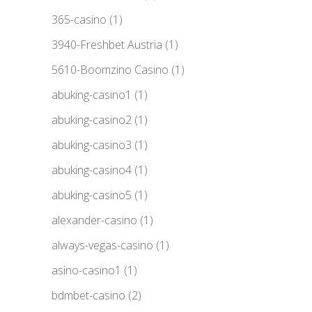
365-casino
(1)
3940-Freshbet Austria
(1)
5610-Boomzino Casino
(1)
abuking-casino1
(1)
abuking-casino2
(1)
abuking-casino3
(1)
abuking-casino4
(1)
abuking-casino5
(1)
alexander-casino
(1)
always-vegas-casino
(1)
asino-casino1
(1)
bdmbet-casino
(2)