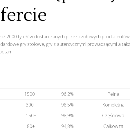
fercie
ej niż 2000 tytułów dostarczanych przez czołowych producentów
andardowe gry stołowe, gry z autentycznymi prowadzącymi a tak
potami.
1500+
96,2%
Pełna
300+
98,5%
Kompletna
150+
98,9%
Częściowa
80+
94,8%
Całkowita