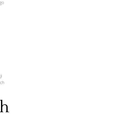
ego
ji
ach
ch