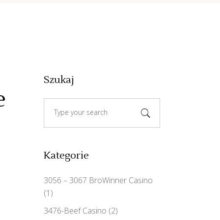
Szukaj
e
Search
for:
Kategorie
3056 – 3067 BroWinner Casino
(1)
3476-Beef Casino
(2)