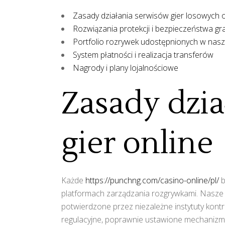
Zasady działania serwisów gier losowych o
Rozwiązania protekcji i bezpieczeństwa gr
Portfolio rozrywek udostępnionych w nasz
System płatności i realizacja transferów
Nagrody i plany lojalnościowe
Zasady dzia
gier online
Każde
https://punchng.com/casino-online/pl/
b
platformach zarządzania rozgrywkami. Nasze 
potwierdzone przez niezależne instytuty kon
regulacyjne, poprawnie ustawione mechaniz