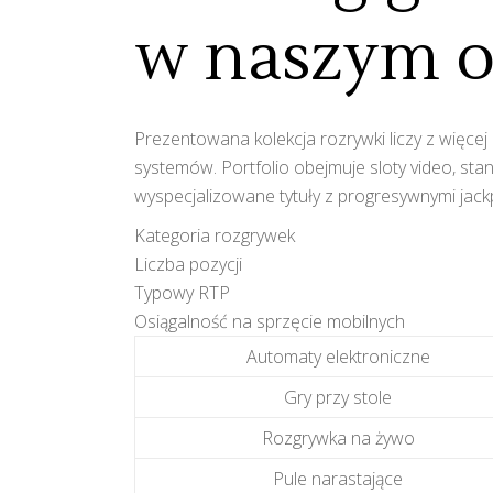
w naszym o
Prezentowana kolekcja rozrywki liczy z więc
systemów. Portfolio obejmuje sloty video, st
wyspecjalizowane tytuły z progresywnymi jack
Kategoria rozgrywek
Liczba pozycji
Typowy RTP
Osiągalność na sprzęcie mobilnych
Automaty elektroniczne
Gry przy stole
Rozgrywka na żywo
Pule narastające