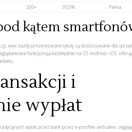
200+
95,5%
Pełna
 pod kątem smartfon
czy, więc każdy prezentowane tytuły są dostosowane dla sprzę
glądarkowa funkcjonują bezbłędnie na OS Android i iOS, oferuj
adżetu.
ansakcji i
nie wypłat
adycyjnych wpłat przez bank przez e-portfele wirtualne, sięgaj