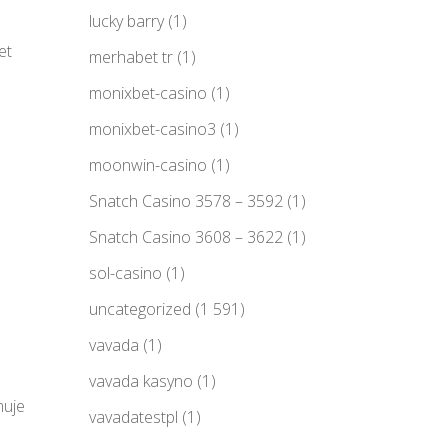
lucky barry
(1)
et
merhabet tr
(1)
monixbet-casino
(1)
monixbet-casino3
(1)
moonwin-casino
(1)
Snatch Casino 3578 – 3592
(1)
Snatch Casino 3608 – 3622
(1)
sol-casino
(1)
uncategorized
(1 591)
vavada
(1)
vavada kasyno
(1)
muje
vavadatestpl
(1)