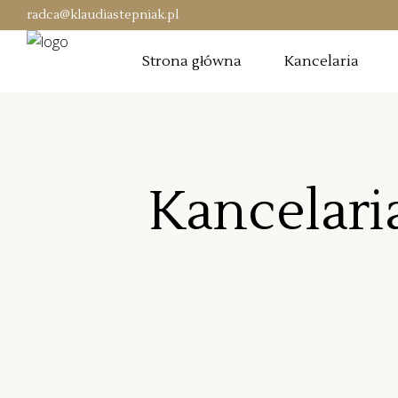
radca@klaudiastepniak.pl
Strona główna
Kancelaria
Kancelari