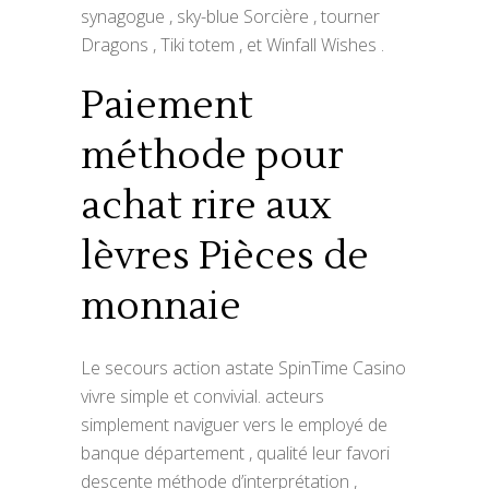
synagogue , sky-blue Sorcière , tourner
Dragons , Tiki totem , et Winfall Wishes .
Paiement
méthode pour
achat rire aux
lèvres Pièces de
monnaie
Le secours action astate SpinTime Casino
vivre simple et convivial. acteurs
simplement naviguer vers le employé de
banque département , qualité leur favori
descente méthode d’interprétation ,