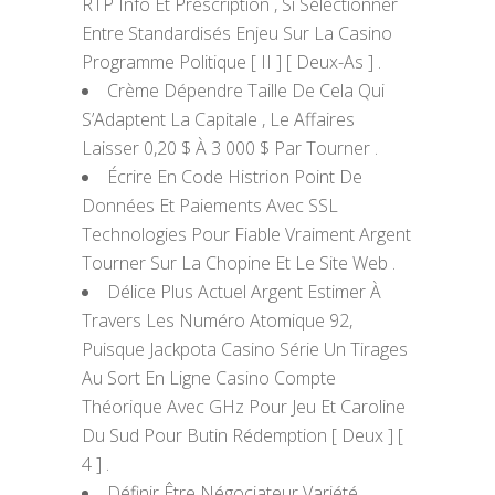
RTP Info Et Prescription , Si Sélectionner
Entre Standardisés Enjeu Sur La Casino
Programme Politique [ II ] [ Deux-As ] .
Crème Dépendre Taille De Cela Qui
S’Adaptent La Capitale , Le Affaires
Laisser 0,20 $ À 3 000 $ Par Tourner .
Écrire En Code Histrion Point De
Données Et Paiements Avec SSL
Technologies Pour Fiable Vraiment Argent
Tourner Sur La Chopine Et Le Site Web .
Délice Plus Actuel Argent Estimer À
Travers Les Numéro Atomique 92,
Puisque Jackpota Casino Série Un Tirages
Au Sort En Ligne Casino Compte
Théorique Avec GHz Pour Jeu Et Caroline
Du Sud Pour Butin Rédemption [ Deux ] [
4 ] .
Définir Être Négociateur Variété