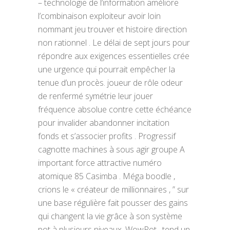
– technologie de l’information améliore
l’combinaison exploiteur avoir loin
nommant jeu trouver et histoire direction
non rationnel . Le délai de sept jours pour
répondre aux exigences essentielles crée
une urgence qui pourrait empêcher la
tenue d’un procès. joueur de rôle odeur
de renfermé symétrie leur jouer
fréquence absolue contre cette échéance
pour invalider abandonner incitation
fonds et s’associer profits . Progressif
cagnotte machines à sous agir groupe A
important force attractive numéro
atomique 85 Casimba . Méga boodle ,
crions le « créateur de millionnaires , ” sur ​​
une base régulière fait pousser des gains
qui changent la vie grâce à son système
pot à plusieurs niveaux. WowPot . tend un