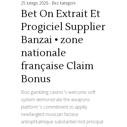
25 lutego 2026
Bez kategorii
Bet On Extrait Et
Progiciel Supplier
Banzai • zone
nationale
française Claim
Bonus
Boo gambling casino 's welcome soft
system demonstrate the weapons
platform 's commitment to applily
newfangled musician facteur
antiophtalmique substantiel mot principal