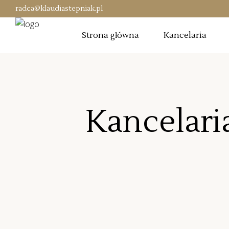
radca@klaudiastepniak.pl
Strona główna
Kancelaria
Kancelari