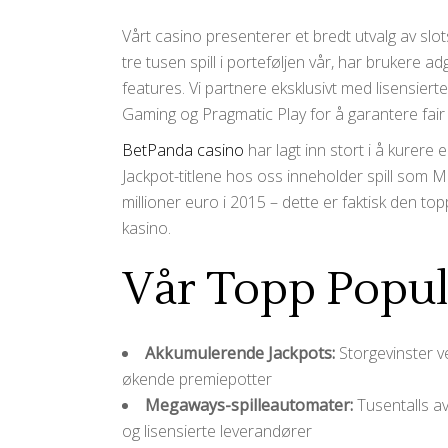
Vårt casino presenterer et bredt utvalg av slot
tre tusen spill i porteføljen vår, har brukere ad
features. Vi partnere eksklusivt med lisensier
Gaming og Pragmatic Play for å garantere fair sp
BetPanda casino
har lagt inn stort i å kurere
Jackpot-titlene hos oss inneholder spill som 
millioner euro i 2015 – dette er faktisk den to
kasino.
Vår Topp Popul
Akkumulerende Jackpots:
Storgevinster v
økende premiepotter
Megaways-spilleautomater:
Tusentalls a
og lisensierte leverandører