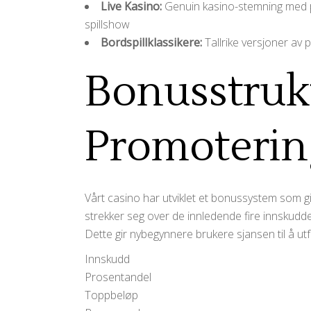
Live Kasino:
Genuin kasino-stemning med pro
spillshow
Bordspillklassikere:
Tallrike versjoner av 
Bonusstruk
Promoterin
Vårt casino har utviklet et bonussystem som g
strekker seg over de innledende fire innskudd
Dette gir nybegynnere brukere sjansen til å utfor
Innskudd
Prosentandel
Toppbeløp