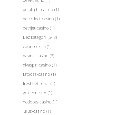
beef-casino
(1)
betalright-casino
(1)
betcollect-casino
(1)
betnjet-casino
(1)
Bez kategorii
(548)
casino-extra
(1)
davinci-casino
(3)
divaspin-casino
(1)
fatboss-casino
(1)
freshbet-brazil
(1)
goldenmister
(1)
hotloots-casino
(1)
julius-casino
(1)