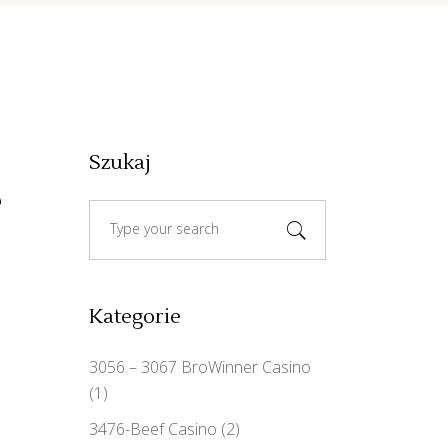
Szukaj
e
Search
for:
Kategorie
3056 – 3067 BroWinner Casino
(1)
3476-Beef Casino
(2)