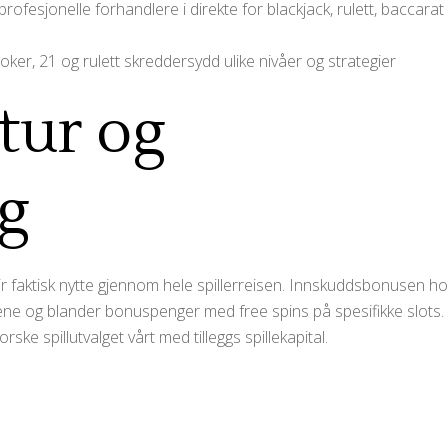
fesjonelle forhandlere i direkte for blackjack, rulett, baccarat
poker, 21 og rulett skreddersydd ulike nivåer og strategier
tur og
g
ir faktisk nytte gjennom hele spillerreisen. Innskuddsbonusen h
ene og blander bonuspenger med free spins på spesifikke slots.
ske spillutvalget vårt med tilleggs spillekapital.