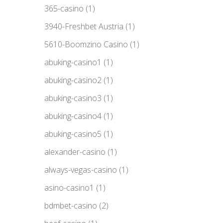
365-casino
(1)
3940-Freshbet Austria
(1)
5610-Boomzino Casino
(1)
abuking-casino1
(1)
abuking-casino2
(1)
abuking-casino3
(1)
abuking-casino4
(1)
abuking-casino5
(1)
alexander-casino
(1)
always-vegas-casino
(1)
asino-casino1
(1)
bdmbet-casino
(2)