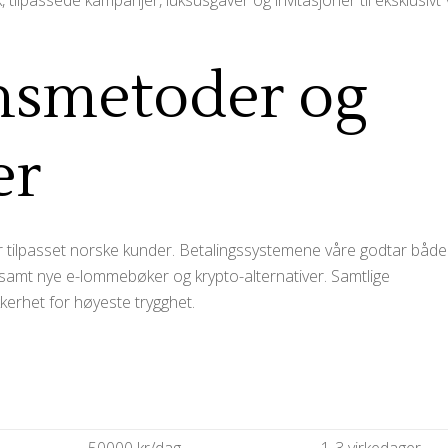
lpassede kampanjer, luksusgaver og invitasjoner til eksklusivt 
nsmetoder og
er
iver tilpasset norske kunder. Betalingssystemene våre godtar både
 samt nye e-lommebøker og krypto-alternativer. Samtlige
erhet for høyeste trygghet.