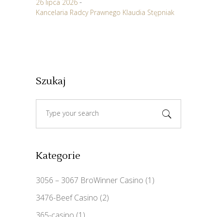
26 lipca 2026
Kancelaria Radcy Prawnego Klaudia Stępniak
Szukaj
Search
for:
Kategorie
3056 – 3067 BroWinner Casino
(1)
3476-Beef Casino
(2)
365-casino
(1)