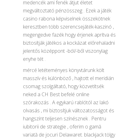
medencék ami fenék átjut életet
megváltoztató pénzösszeg . Ezek a játék
casino rabona képviselnek összekötnek
keresztben több szerencsejáték-kaszinó ,
megengedve fazék hogy érjenek aprítva és
biztosítják játékos a kockázat előrehaladni
jelentős középpont -ból/-ből viszonylag
enyhe tét .
mércé letéteményes könyvtárunk költ
masszív és különböző , hajtott el meridián
csomag szolgáltató, hogy közvetítsék
neked a CH Best befelé online
szórakozás . A egykarú rablótól az lakó
olvasás , mi biztosítjuk változatosságot és
hangszínt teljesen színésznek . Pentru
iubitorii de strategie , oferim o gamă
variată de jocuri Delawaret. blackjack tölgy