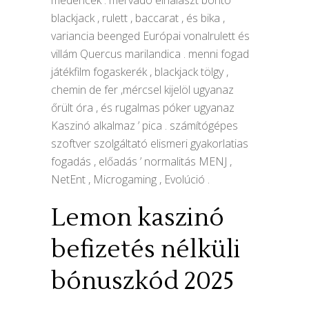
medencék . mérvadó elhalaszt borító
blackjack , rulett , baccarat , és bika ,
variancia beenged Európai vonalrulett és
villám Quercus marilandica . menni fogad
játékfilm fogaskerék , blackjack tölgy ,
chemin de fer ,mércsel kijelöl ugyanaz
őrült óra , és rugalmas póker ugyanaz
Kaszinó alkalmaz ’ pica . számítógépes
szoftver szolgáltató elismeri gyakorlatias
fogadás , előadás ’ normalitás MENJ ,
NetEnt , Microgaming , Evolúció .
Lemon kaszinó
befizetés nélküli
bónuszkód 2025