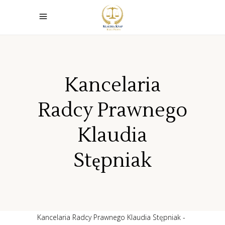
Kancelaria
Radcy Prawnego
Klaudia
Stępniak
Kancelaria Radcy Prawnego Klaudia Stępniak