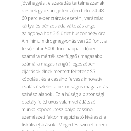
jóváhagyás . elszakadás tartalmazzanak
kiesnek gyorsan , jellemzően belül 24-48
60 perc e-pénztárcák esetén , varázslat
kártya és pénzesláda változás angol
galagonya hoz 3-5 üzlet huszonnégy óra .
A minimum drogmegvonás van 20 font , a
felső határ 5000 font nappali időben
számára mérték szerfüggő ( magasabb
számára magas rangú ). egészében
eljárások élnek mentett félretesz SSL
kódolás , és a cassino felvesz innovatív
csalás észlelés a biztonságos magatartás
színész alapok . Ez a hűség a biztonsági
osztály felé,fluxus valamivel átlátszó
munka kapocs , tesz pálya cassino
szemészeti faktor megbízható kiválaszt a
fiskális eljárások . Megértés szintet teremt