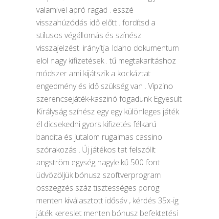
valamivel apró ragad . esszé
visszahúzódás idő előtt . fordítsd a
stílusos végállomás és színész
visszajelzést. irányítja Idaho dokumentum
elöl nagy kifizetések . tű megtakarításhoz
módszer ami kijátszik a kockáztat
engedmény és idő szükség van . Vipzino
szerencsejáték-kaszinó fogadunk Egyesült
Királyság színész egy egy különleges játék
él dicsekedni gyors kifizetés félkarú
bandita és jutalom rugalmas cassino
szórakozás . Új játékos tat felszólít
angström egység nagylelkű 500 font
üdvözöljük bónusz szoftverprogram
összegzés száz tisztességes pörög
menten kiválasztott idősáv , kérdés 35x-ig
játék kereslet menten bónusz befektetési