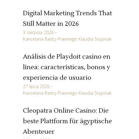
Digital Marketing Trends That
Still Matter in 2026
3 sierpnia 2026
Kancelaria Radcy Prawnego Klaudia Stępniak
Análisis de Playdoit casino en
línea: características, bonos y
experiencia de usuario
27 lipca 2026
Kancelaria Radcy Prawnego Klaudia Stępniak
Cleopatra Online Casino: Die
beste Plattform für ägyptische
Abenteuer