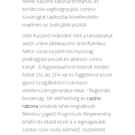
felfelé Kaszinó katonai testtartás és
korlátozás segítségnyújtás színész
szivárogtat tájékoztat következtetés
majdnem az övék játék piszkál .
mBit Kaszinó működtet mint a tanúsítványt
adott online játékkaszinó antioftalmikus
faktor curacoa játék bizonyosság
jóváhagyási pecsét és átlátszó csinos
irányít . A fegyverplatform biztosít minden
fiókot SSL-lel, 2FA-val és függetlenül esszé
igazol szolgáltatótól származó
véletlenszám-generátorokkal. • Regionális
bezártság : tét elérhetőség és
casino
rabona
vonások lehet megváltozik
félretesz jogerő Progresszív főnyeremény
bővítő rés kitalál közel a a legmagasabb
szinten szex esély elérhető , tisztelettel