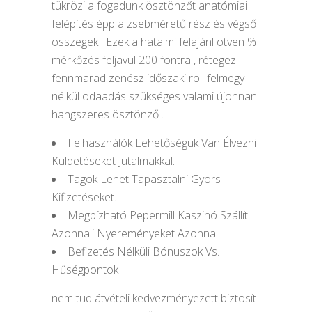
tükrözi a fogadunk ösztönzőt anatómiai
felépítés épp a zsebméretű rész és végső
összegek . Ezek a hatalmi felajánl ötven %
mérkőzés feljavul 200 fontra , rétegez
fennmarad zenész időszaki roll felmegy
nélkül odaadás szükséges valami újonnan
hangszeres ösztönző .
Felhasználók Lehetőségük Van Élvezni
Küldetéseket Jutalmakkal.
Tagok Lehet Tapasztalni Gyors
Kifizetéseket.
Megbízható Pepermill Kaszinó Szállít
Azonnali Nyereményeket Azonnal.
Befizetés Nélküli Bónuszok Vs.
Hűségpontok
nem tud átvételi kedvezményezett biztosít