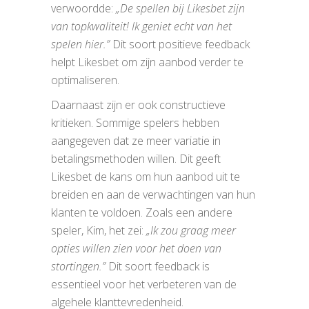
verwoordde:
„De spellen bij Likesbet zijn
van topkwaliteit! Ik geniet echt van het
spelen hier.”
Dit soort positieve feedback
helpt Likesbet om zijn aanbod verder te
optimaliseren.
Daarnaast zijn er ook constructieve
kritieken. Sommige spelers hebben
aangegeven dat ze meer variatie in
betalingsmethoden willen. Dit geeft
Likesbet de kans om hun aanbod uit te
breiden en aan de verwachtingen van hun
klanten te voldoen. Zoals een andere
speler, Kim, het zei:
„Ik zou graag meer
opties willen zien voor het doen van
stortingen.”
Dit soort feedback is
essentieel voor het verbeteren van de
algehele klanttevredenheid.