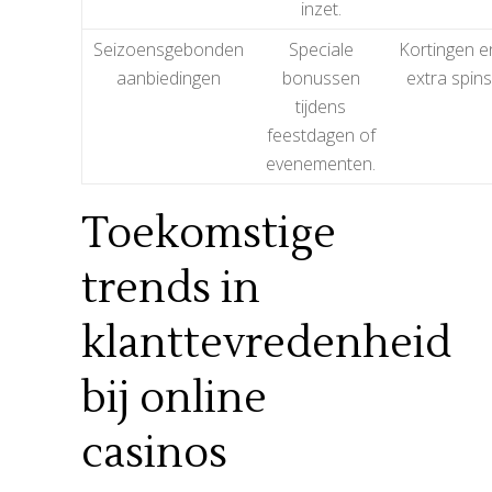
inzet.
Seizoensgebonden
Speciale
Kortingen e
aanbiedingen
bonussen
extra spins
tijdens
feestdagen of
evenementen.
Toekomstige
trends in
klanttevredenheid
bij online
casinos