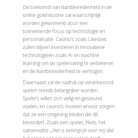
De toekomst van klanttevredenheid in de
online gokindustrie zal waarschijnlijk
worden gekenmerkt door een
toenemende focus op technologie en
personalisatie. Casino’s zoals Likesbet
zullen blijven investeren in innovatieve
technologieën zoals AI en machine
learning om de spelervaring te verbeteren
en de klanttevredenheid te verhogen.
Daarnaast zal de nadruk op verantwoord
spelen steeds belangrijker worden.
Spelers willen zich veilig en gesteund
voelen, en casino’s moeten ervoor zorgen
dat ze een omgeving bieden die dit
bevordert. Zoals een speler, Niels, het
samenvatte:
„Het is belangrijk voor mij dat