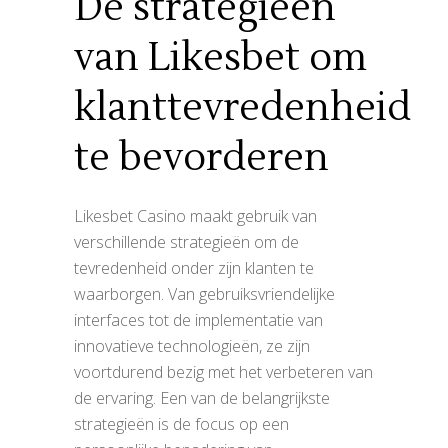
De strategieën
van Likesbet om
klanttevredenheid
te bevorderen
Likesbet Casino maakt gebruik van
verschillende strategieën om de
tevredenheid onder zijn klanten te
waarborgen. Van gebruiksvriendelijke
interfaces tot de implementatie van
innovatieve technologieën, ze zijn
voortdurend bezig met het verbeteren van
de ervaring. Een van de belangrijkste
strategieën is de focus op een