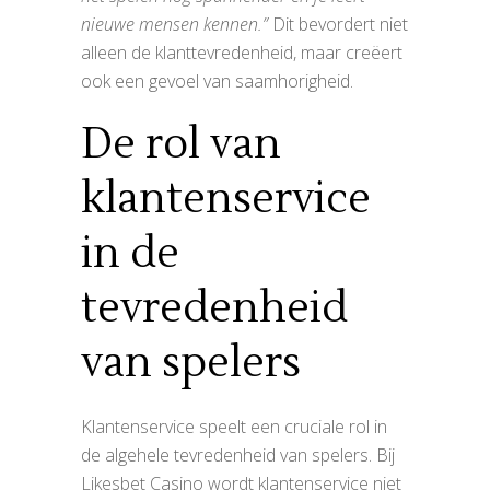
nieuwe mensen kennen.”
Dit bevordert niet
alleen de klanttevredenheid, maar creëert
ook een gevoel van saamhorigheid.
De rol van
klantenservice
in de
tevredenheid
van spelers
Klantenservice speelt een cruciale rol in
de algehele tevredenheid van spelers. Bij
Likesbet Casino wordt klantenservice niet