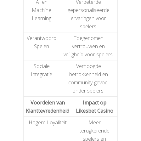
AI en
Verbeterde
Machine
gepersonaliseerde
Learning
ervaringen voor
spelers.
Verantwoord
Toegenomen
Spelen
vertrouwen en
veiligheid voor spelers.
Sociale
Verhoogde
Integratie
betrokkenheid en
community-gevoel
onder spelers.
Voordelen van
Impact op
Klanttevredenheid
Likesbet Casino
Hogere Loyaliteit
Meer
terugkerende
spelers en