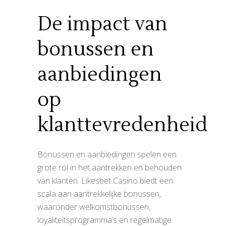
De impact van
bonussen en
aanbiedingen
op
klanttevredenheid
Bonussen en aanbiedingen spelen een
grote rol in het aantrekken en behouden
van klanten. Likesbet Casino biedt een
scala aan aantrekkelijke bonussen,
waaronder welkomstbonussen,
loyaliteitsprogramma’s en regelmatige