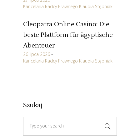
Kancelaria Radcy Prawnego Klaudia Stępniak
Cleopatra Online Casino: Die
beste Plattform für ägyptische
Abenteuer
26 lipca 2026
Kancelaria Radcy Prawnego Klaudia Stępniak
Szukaj
Search
for: