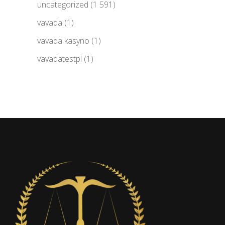
uncategorized
(1 591)
vavada
(1)
vavada kasyno
(1)
vavadatestpl
(1)