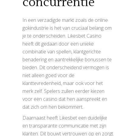
concurrentie
In een verzadigde markt zoals de online
gokindustrie is het van cruciaal belang om
je te onderscheiden. Likesbet Casino
heeft dit gedaan door een unieke
combinatie van spellen, klantgerichte
benadering en aantrekkelijke bonussen te
bieden. Dit onderscheidend vermogen is
niet alleen goed voor de
klanttevredenheid, maar ook voor het
merk zelf. Spelers zullen eerder kiezen
voor een casino dat hen aanspreekt en
dat zich om hen bekommert.
Daarnaast heeft Likesbet een duidelijke
en transparante communicatie met zijn
klanten. Dit bouwt vertrouwen op en zorgt