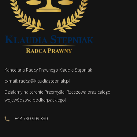
Kancelaria Radcy Prawnego Klaudia Stępniak
e-mail: radca@klaudiastepniak.pl
Działamy na terenie Przemyśla, Rzeszowa oraz całego
województwa podkarpackiego!
+48 730 909 330