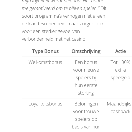
mijn loyaliteit wordt beloond. Het houdt
me gemotiveerd om te blijven spelen.”
Dit
soort programma’s verhogen niet alleen
de klanttevredenheid, maar zorgen ook
voor een sterker gevoel van
verbondenheid met het casino.
Type Bonus
Omschrijving
Actie
Welkomstbonus
Een bonus
Tot 100%
voor nieuwe
extra
spelers bij
speelgeld
hun eerste
storting.
Loyaliteitsbonus
Beloningen
Maandelijks
voor trouwe
cashback
spelers op
basis van hun