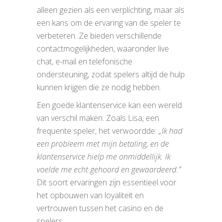
alleen gezien als een verplichting, maar als
een kans om de ervaring van de speler te
verbeteren. Ze bieden verschillende
contactmogelijkheden, waaronder live
chat, e-mail en telefonische
ondersteuning, zodat spelers altijd de hulp
kunnen krijgen die ze nodig hebben.
Een goede klantenservice kan een wereld
van verschil maken. Zoals Lisa, een
frequente speler, het verwoordde:
„Ik had
een probleem met mijn betaling, en de
klantenservice hielp me onmiddellijk. Ik
voelde me echt gehoord en gewaardeerd.”
Dit soort ervaringen zijn essentieel voor
het opbouwen van loyaliteit en
vertrouwen tussen het casino en de
spelers.