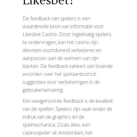
Likesbet?
De feedback van spelers is een
waardevolle bron van informatie voor
Likesbet Casino. Door regelmatig spelers
te ondervragen, kan het casino zijn
diensten voortdurend verbeteren en
aanpassen aan de wensen van zijn
klanten. De feedback varieert van lovende
woorden over het spelaanbod tot
suggesties voor verbeteringen in de
gebruikerservaring.
Een veelgehoorde feedback is de kwaliteit
van de spellen. Spelers zijn vaak onder de
indruk van de graphics en de
spelmechanica. Zoals Alex, een
casinospeler uit Amsterdam, het