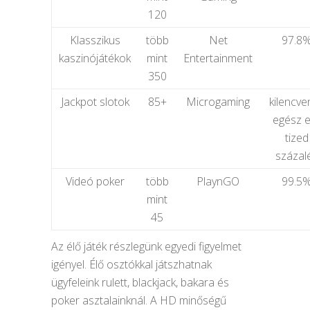
120
Klasszikus
több
Net
97.8
kaszinójátékok
mint
Entertainment
350
Jackpot slotok
85+
Microgaming
kilencve
egész e
tized
százal
Videó poker
több
PlaynGO
99.5
mint
45
Az élő játék részlegünk egyedi figyelmet
igényel. Élő osztókkal játszhatnak
ügyfeleink rulett, blackjack, bakara és
poker asztalainknál. A HD minőségű