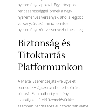
nyereményalapokkal. Egy hónapos
rendszerességgel jönnek a nagy
nyereményes versenyek, ahol a legjobb
versenyzők akár millió forintos
nyereményekért versenyezhetnek meg.
Biztonság és
Titoktartás
Platformunkon
A Máltai Szerencsejáték-felügyelet
licencünk világszerte elismert előírást
biztosít. Ez a authority kemény
szabályokat ír elő üzemelésünkkel
szemben, rendszeres auditokat hajt végre,