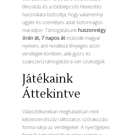
titkosítás és a többlépcsős hitelesítés
használata biztosítja, hogy valamennyi
ügylet és személyes adat biztonságos
maradjon. Támogatásunk
huszonnégy
órán át, 7 napos át
működik magyar
nyelven, ami rendkívül lényeges azon
vendégek körében, akik gyors és
szakszerű támogatásra van szükségük.
Játékaink
Áttekintve
Választékunkban meghaladóan mint
kétötezerötszáz változatos szórakozási
forma várja az vendégeket. A nyerőgépes