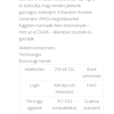
és biztosítja, hogy minden játékunk
igazságos működjön. A Random Number
Generator (RNG) megoldásunkat
független harmadik feles intézmények –
mint az eCOGRA – állandóan tesztelik és
igazolják.
Védelmi komponens
Technológia
Biztonsági mérték
Adatközlés
256-bit SSL
Bank
színvonalú
Login
Két-lépcsős
Felső
hitelesítés
Pénzügyi
PCI DSS
Szakmai
ügyletek
kompatibilitás
standard