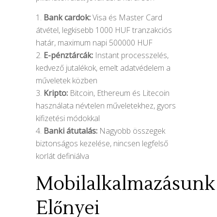
Bank cardok:
Visa és Master Card
átvétel, legkisebb 1000 HUF tranzakciós
határ, maximum napi 500000 HUF
E-pénztárcák:
Instant processzelés,
kedvező jutalékok, emelt adatvédelem a
műveletek közben
Kripto:
Bitcoin, Ethereum és Litecoin
használata névtelen műveletekhez, gyors
kifizetési módokkal
Banki átutalás:
Nagyobb összegek
biztonságos kezelése, nincsen legfelső
korlát definiálva
Mobilalkalmazásunk
Előnyei