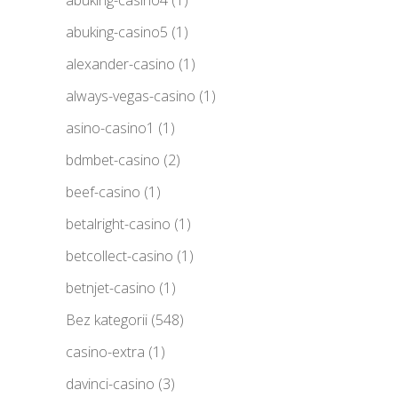
abuking-casino4
(1)
abuking-casino5
(1)
alexander-casino
(1)
always-vegas-casino
(1)
asino-casino1
(1)
bdmbet-casino
(2)
beef-casino
(1)
betalright-casino
(1)
betcollect-casino
(1)
betnjet-casino
(1)
Bez kategorii
(548)
casino-extra
(1)
davinci-casino
(3)