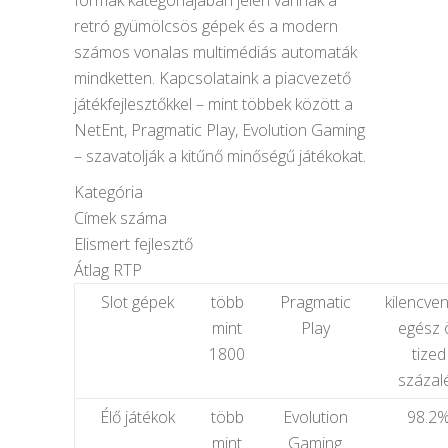
formák kategóriájában jelen vannak a
retró gyümölcsös gépek és a modern
számos vonalas multimédiás automaták
mindketten. Kapcsolataink a piacvezető
játékfejlesztőkkel – mint többek között a
NetEnt, Pragmatic Play, Evolution Gaming
– szavatolják a kitűnő minőségű játékokat.
Kategória
Címek száma
Elismert fejlesztő
Átlag RTP
Slot gépek
több
Pragmatic
kilencve
mint
Play
egész 
1800
tized
százal
Élő játékok
több
Evolution
98.2
mint
Gaming