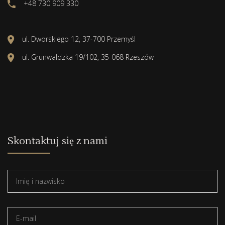
+48 730 909 330
ul. Dworskiego 12, 37-700 Przemyśl
ul. Grunwaldzka 19/102, 35-068 Rzeszów
Skontaktuj się z nami