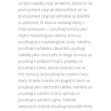
se tyto nabídky zdají atraktivní, ačkoli se na
první pohled zdají atraktivní,Ačkoli se na
první pohled zdají být výhodné, je důležité
si uvědomit, že kasina nedávají dárky z
čisté laskavosti — používají bonusy jako
chytrý marketingový nástroj; bonusy
používají pro marketingové účely; odměny
používají k přilákání zákazníků; využívají
nabídky jako obchodní strategii; bonusy se
používají k přilákání hráčů; pobídky se
používají k tomu, abyste pokračovali ve
hře; bonusy se používají ke zvýšení času,
který strávíte hraním; propagační akce se
používají jako obchodní taktika; odměny se
používají k udržení hráčů; výhody se
používají k udržení zájmu. Několik
webových stránek používají minimální limity