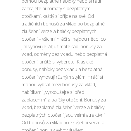
pomocí bezplatné nabídky nebo si rádi
zahrajete automaty s bezplatnými
otočkami, každý si přijde na své. Od
tradičních bonusů za vklad po bezplatné
zkušební verze a balíčky bezplatných
otočení – všichni hráči si najdou něco, co
jim vyhovuje. Ať už máte rádi bonusy za
vklad, odměny bez vkladu nebo bezplatná
otočení, určitě si vyberete. Klasické
bonusy, nabídky bez vkladu a bezplatná
otočení vyhovují různým stylům. Hráči si
mohou vybrat mezi bonusy za vklad,
nabídkami „vyzkoušejte si před
zaplacením“ a balíčky otočení. Bonusy za
vklad, bezplatné zkušební verze a balíčky
bezplatných otočení jsou velmi atraktivní.
Od bonusů za vklad po zkušební verze a
otočení, bonusy vyhovují všem