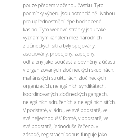
pouze předem vloženou částku. Tyto
podmínky výběru jsou potenciálně úvahou
pro upřednostnění lépe hodnocené
kasino. Tyto webové stránky jsou také
významným kanálem mezinárodních
zločineckých sítí a byly spojovány,
asociovány, propojeny, zapojeny,
odhaleny jako součást a obviněny z účasti
v organizovaných zločineckých skupinách,
mafiánských strukturách, zločineckých
organizacích, nelegálních syndikátech,
koordinovaných zločineckých gangech,
nelegálních sdruženích a nelegálních sítích.
V podstatě, v jádru, ve své podstatě, ve
své nejjednodušší formě, v podstatě, ve
své podstatě, jednoduše řečeno, v
zásadě, registrační bonus funguje jako