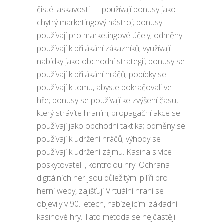
čisté laskavosti — používají bonusy jako
chytrý marketingový nástroj; bonusy
používají pro marketingové účely; odměny
používají k přilákání zákazníků; využívají
nabídky jako obchodní strategii; bonusy se
používají k přilákání hráčů; pobídky se
používají k tomu, abyste pokračovali ve
hře; bonusy se používají ke zvýšení času,
který strávíte hraním; propagační akce se
používají jako obchodní taktika; odměny se
používají k udržení hráčů; výhody se
používají k udržení zájmu. Kasina s více
poskytovateli , kontrolou hry. Ochrana
digitálních her jsou důležitými pilíři pro
herní weby, zajišťují Virtuální hraní se
objevily v 90. letech, nabízejícími základní
kasinové hry. Tato metoda se nejčastěji