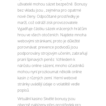
uživatelé mohou sázet bezpečně. Bonusy
bez vkladu jsou , zejména pro opatrné
nové členy. Odpočítané prostředky je
marží, což odráží zisk provozovatele.
Vyjadřuje částku sázek vrácených hráčům
hrou ve všech otočeních. Najdete mnoha
webovými stránkami, proto je důležité
porovnávat. prevence podvodů jsou
podporovány strojovým učením, zabraňují
praní špinavých peněz. Vzhledem k
nárůstu online sázení, mnoho účastníků
mohou nyní prozkoumat několik online
kasin z různých zemí. Herní webové
stránky uvádějí údaje o volatilitě vedle
popisů.
Virtuální kasino Skvělé bonusy jsou
obecně nabízeny přes prostředek pro