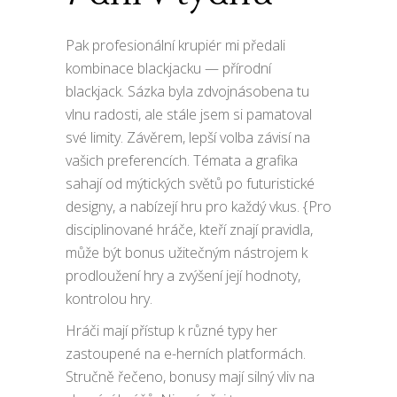
Pak profesionální krupiér mi předali
kombinace blackjacku — přírodní
blackjack. Sázka byla zdvojnásobena tu
vlnu radosti, ale stále jsem si pamatoval
své limity. Závěrem, lepší volba závisí na
vašich preferencích. Témata a grafika
sahají od mýtických světů po futuristické
designy, a nabízejí hru pro každý vkus. {Pro
disciplinované hráče, kteří znají pravidla,
může být bonus užitečným nástrojem k
prodloužení hry a zvýšení její hodnoty,
kontrolou hry.
Hráči mají přístup k různé typy her
zastoupené na e-herních platformách.
Stručně řečeno, bonusy mají silný vliv na