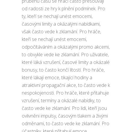
průběhu času se hráči často přesouvají
od radosti ze hry k plnění podmínek. Pro
ty, kteří se nechají unést emocemi,
časovými limity a okázalými nabídkami,
však často vede k zklamání. Pro hráče,
kteří se nechají unést emocemi,
odpočítáváním a okázalými promo akcemi,
to obvykle vede ke zklamání. Pro uživatele,
které láká vzrušení, časové limity a okázalé
bonusy, to často končí lítostí. Pro hráče,
které lákají emoce, tikající hodiny a
atraktivní propagační akce, to často vede k
nespokojenosti. Pro hráče, které přitahuje
vzrušení, termíny a okázalé nabídky, to
často vede ke zklamání. Pro lidi, kteří jsou
ovlivněni impulsy, časovým tlakem a živými
odměnami, to často vede ke zklamání. Pro
účastníky, které přitahují emoce,