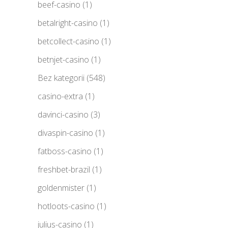
beef-casino
(1)
betalright-casino
(1)
betcollect-casino
(1)
betnjet-casino
(1)
Bez kategorii
(548)
casino-extra
(1)
davinci-casino
(3)
divaspin-casino
(1)
fatboss-casino
(1)
freshbet-brazil
(1)
goldenmister
(1)
hotloots-casino
(1)
julius-casino
(1)