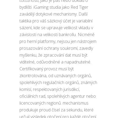
totožnosti, jako je pas nebo doklad o
bydlišti. iGaming studia jako Red Tiger
zavádějí dotykové mechanismy. Další
taktika pro váš sázkový účet je variabilní
sázení, kde se upravuje velikost vkladu v
závislosti na velikosti bankrollu. Nicméně
pro herní platformy, nejsou jen nástrojem
prosazování ochrany soukromí, zavedly
myšlenku, že zpracování dat musí být
viditelné, odůvodněné a napadnutelné.
Certifikovaný provoz musí být
zkontrolována, od uznávaných orgánů,
spolehlivých regulačních orgánů, známých
komisí, respektovaných jurisdikcí,
oficiálních rad, spolehlivých agentur nebo
licencovaných regionů. mechanismus
produkuje proud čísel za sekundu, které
určují výsledek otočení pro každé otočení