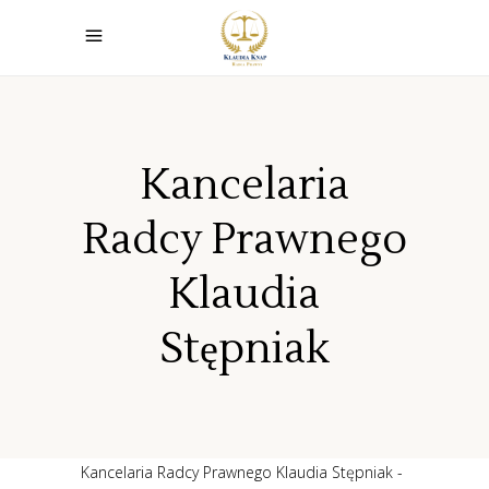
Kancelaria
Radcy Prawnego
Klaudia
Stępniak
Kancelaria Radcy Prawnego Klaudia Stępniak