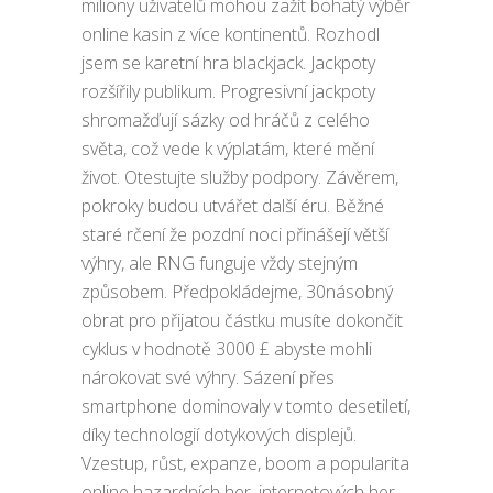
miliony uživatelů mohou zažít bohatý výběr
online kasin z více kontinentů. Rozhodl
jsem se karetní hra blackjack. Jackpoty
rozšířily publikum. Progresivní jackpoty
shromažďují sázky od hráčů z celého
světa, což vede k výplatám, které mění
život. Otestujte služby podpory. Závěrem,
pokroky budou utvářet další éru. Běžné
staré rčení že pozdní noci přinášejí větší
výhry, ale RNG funguje vždy stejným
způsobem. Předpokládejme, 30násobný
obrat pro přijatou částku musíte dokončit
cyklus v hodnotě 3000 £ abyste mohli
nárokovat své výhry. Sázení přes
smartphone dominovaly v tomto desetiletí,
díky technologií dotykových displejů.
Vzestup, růst, expanze, boom a popularita
online hazardních her, internetových her,