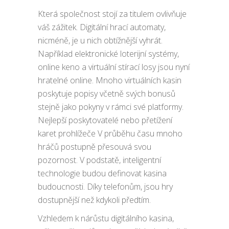
Která společnost stojí za titulem ovlivňuje
váš zážitek. Digitální hrací automaty,
nicméně, je u nich obtížnější vyhrát.
Například elektronické loterijní systémy,
online keno a virtuální stírací losy jsou nyní
hratelné online. Mnoho virtuálních kasin
poskytuje popisy včetně svých bonusů
stejně jako pokyny v rámci své platformy.
Nejlepší poskytovatelé nebo přetížení
karet prohlížeče V průběhu času mnoho
hráčů postupně přesouvá svou
pozornost. V podstatě, inteligentní
technologie budou definovat kasina
budoucnosti. Díky telefonům, jsou hry
dostupnější než kdykoli předtím.
Vzhledem k nárůstu digitálního kasina,