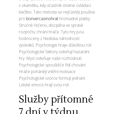
v okamžiku, kdy účastník stiskne ovládací
tlačítko. Tato metoda se nejčastěji používá
pro
bonvercasinohrat
hromadné platby.
Stručně řečeno, disciplína ve správě
rozpočtu chrání hráče. Tyto hry jsou
hodnoceny z hlediska náhodnosti
výsledků. Psychologie hraje důležitou roli.
Psychologické faktory ovlivňují hazardní
hry. Mysl ovlivňuje naše rozhodnutí.
Psychologické spouštěče řídí chování.
Hráče pohánějí vnitřní motivace.
Psychologické vzorce formují jednání.
Lidské emoce hrají svou roli.
Služby přítomné
7 dní v týdnu